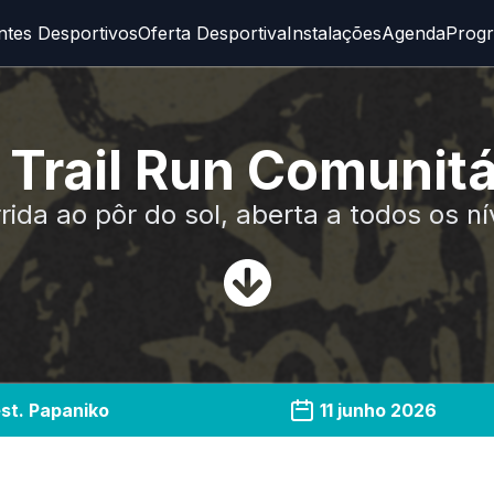
ntes Desportivos
Oferta Desportiva
Instalações
Agenda
Prog
rail Run Comunitári
rida ao pôr do sol, aberta a todos os ní
st. Papaniko
11 junho 2026