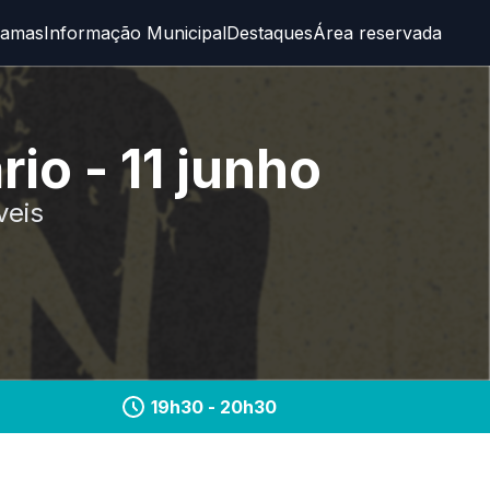
ramas
Informação Municipal
Destaques
Área reservada
o - 11 junho
veis
19h30
- 20h30