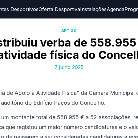
ntes Desportivos
Oferta Desportiva
Instalações
Agenda
Prog
ARTIGO
stribuiu verba de 558.955
atividade física do Conce
7 julho 2025
a de Apoio à Atividade Física” da Câmara Municipal 
o auditório do Edifício Paços do Concelho.
o um montante total de 558.955 € a 52 associações, 
ca que registou um maior número candidaturas e o val
to de passarem a ser consideradas candidaturas a eve