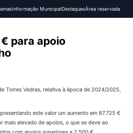
ramas
Informação Municipal
Destaques
Área reservada
 € para apoio
lho
de Torres Vedras, relativa à época de 2024/2025,
representando este valor um aumento em 87.725 €
or mais elevado de apoios, o que se deve ao
ntos com apoios superiores a 2.500 €.