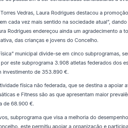
 Torres Vedras, Laura Rodrigues destacou a promoção
fazem cada vez mais sentido na sociedade atual”, dand
aura Rodrigues endereçou ainda um agradecimento a to
tiva, das crianças e jovens do Concelho.
ísica” municipal divide-se em cinco subprogramas, sen
 por este subprograma 3.908 atletas federados dos es
m investimento de 353.890 €.
idade física não federada, que se destina a apoiar 
uáticas e Fitness são as que apresentam maior preval
a de 68.900 €.
vos, subprograma que visa a melhoria do desempenho
celho, este permitiu apoiar a organização e partici