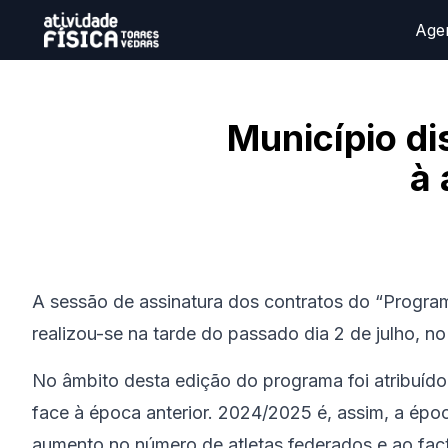
Age
Município di
à 
A sessão de assinatura dos contratos do “Program
realizou-se na tarde do passado dia 2 de julho, n
No âmbito desta edição do programa foi atribuíd
face à época anterior. 2024/2025 é, assim, a épo
aumento no número de atletas federados e ao fac