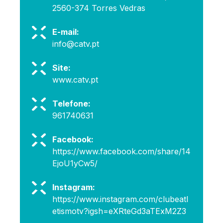
2560-374 Torres Vedras
E-mail:
info@catv.pt
Site:
www.catv.pt
Telefone:
961740631
Facebook:
https://www.facebook.com/share/14
EjoU1yCw5/
Instagram:
https://www.instagram.com/clubeatl
etismotv?igsh=eXRteGd3aTExM2Z3