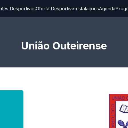
ntes Desportivos
Oferta Desportiva
Instalações
Agenda
Prog
União Outeirense