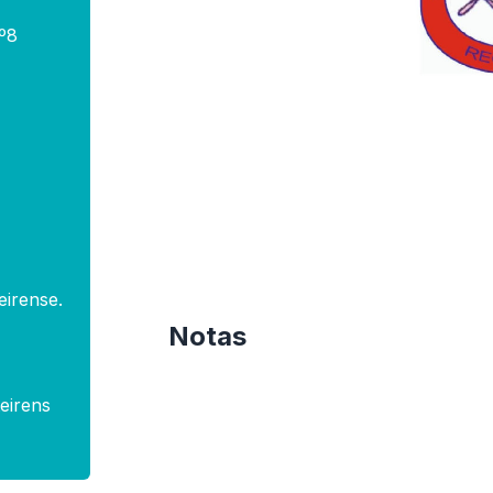
º8
irense.
Notas
eirens