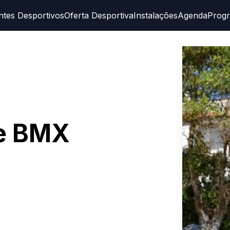
ntes Desportivos
Oferta Desportiva
Instalações
Agenda
Prog
e BMX