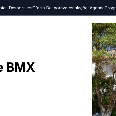
ntes Desportivos
Oferta Desportiva
Instalações
Agenda
Prog
e BMX