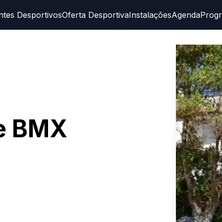
ntes Desportivos
Oferta Desportiva
Instalações
Agenda
Prog
e BMX