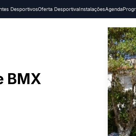
ntes Desportivos
Oferta Desportiva
Instalações
Agenda
Prog
e BMX