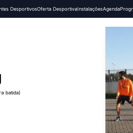
ntes Desportivos
Oferta Desportiva
Instalações
Agenda
Prog
g
a batida)