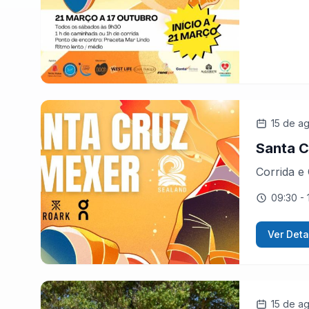
15 de a
Santa C
Corrida e
09:30
- 
Ver Deta
15 de a