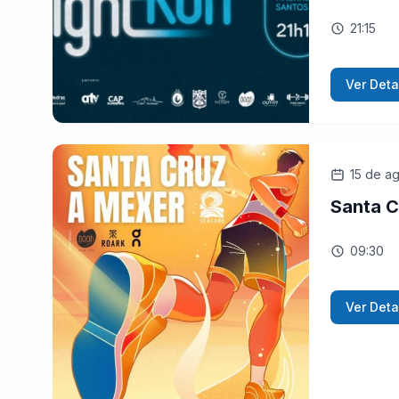
21:15
Ver Deta
15 de a
Santa C
09:30
Ver Deta