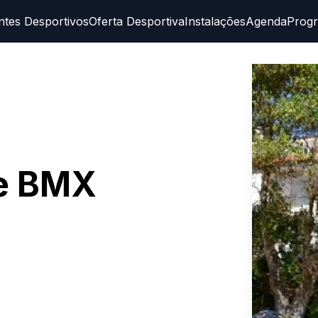
ntes Desportivos
Oferta Desportiva
Instalações
Agenda
Prog
e BMX