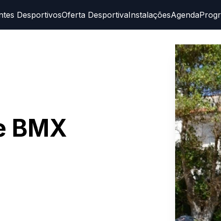
ntes Desportivos
Oferta Desportiva
Instalações
Agenda
Prog
e BMX