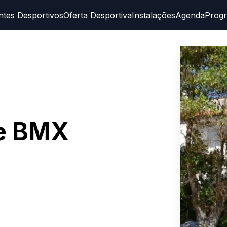
ntes Desportivos
Oferta Desportiva
Instalações
Agenda
Prog
e BMX