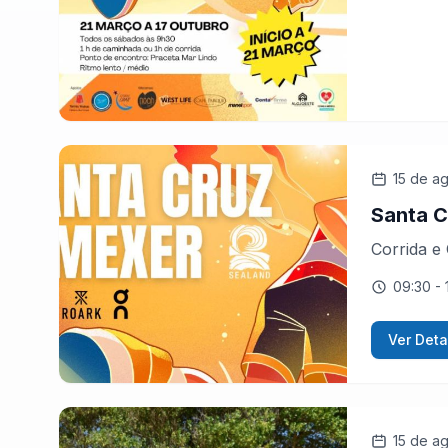
15 de a
Santa C
Corrida e
09:30
- 
Ver Deta
15 de a