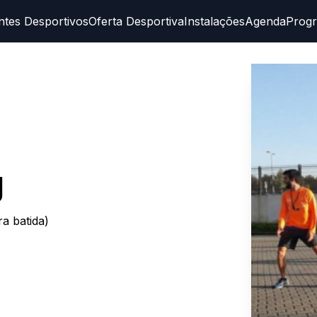
ntes Desportivos
Oferta Desportiva
Instalações
Agenda
Prog
g
a batida)