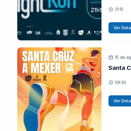
21:15
Ver Deta
15 de a
Santa C
09:30
Ver Deta