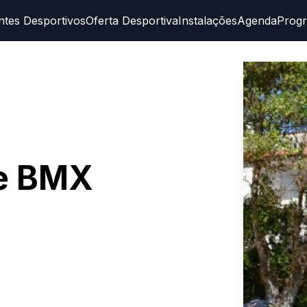
ntes Desportivos
Oferta Desportiva
Instalações
Agenda
Prog
e BMX