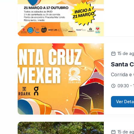
15 de a
Santa C
Corrida e
09:30
- 
Ver Deta
15 de a