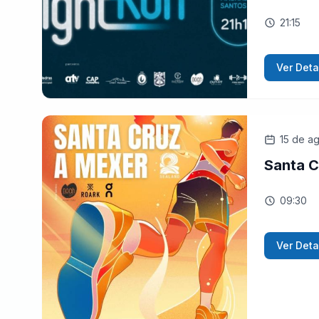
21:15
Ver Deta
15 de a
Santa C
09:30
Ver Deta