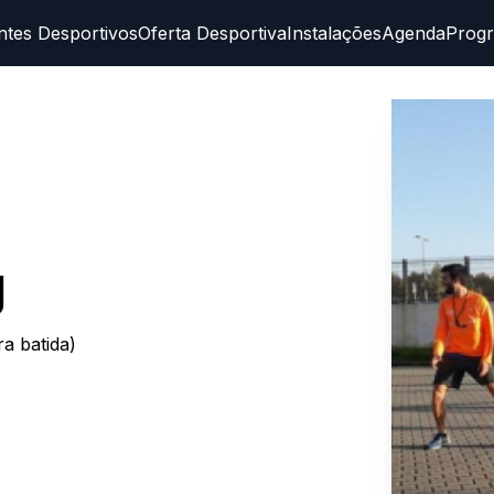
ntes Desportivos
Oferta Desportiva
Instalações
Agenda
Prog
g
a batida)